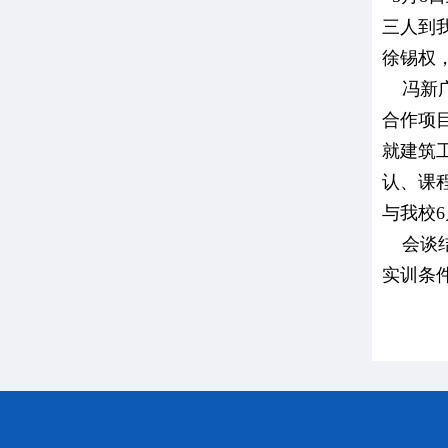
三人到
徐锡权
冯新广
合作项目
就建筑
认、课
与我校
会谈结
实训条